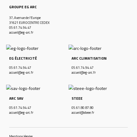
GROUPE EG ARC
37, Avenue de l’Europe
31621 EUROCENTRE CEDEX
05.61.74.94.47
accueil@eg-arc.fr
EG ÉLECTRICITÉ
ARC CLIMATISATION
05.61.74.94.47
05.61.74.94.47
accueil@eg-arc.fr
accueil@eg-arc.fr
ARC SAV
STEEE
05.61.74.94.47
05.61.80.87.80
accueil@eg-arc.fr
accueil@steee.fr
Mentions légales