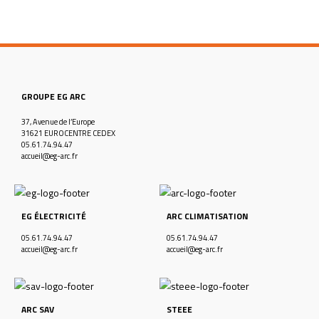
GROUPE EG ARC
37, Avenue de l’Europe
31621 EUROCENTRE CEDEX
05.61.74.94.47
accueil@eg-arc.fr
EG ÉLECTRICITÉ
ARC CLIMATISATION
05.61.74.94.47
05.61.74.94.47
accueil@eg-arc.fr
accueil@eg-arc.fr
ARC SAV
STEEE