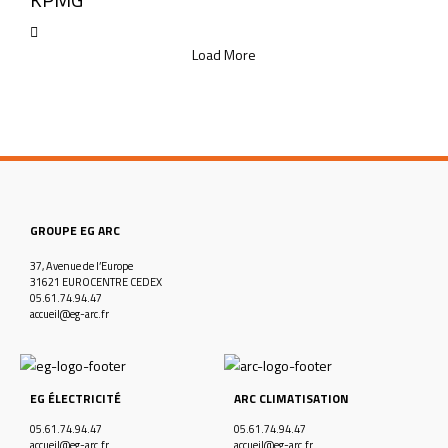
Load More
GROUPE EG ARC
37, Avenue de l’Europe
31621 EUROCENTRE CEDEX
05.61.74.94.47
accueil@eg-arc.fr
EG ÉLECTRICITÉ
ARC CLIMATISATION
05.61.74.94.47
05.61.74.94.47
accueil@eg-arc.fr
accueil@eg-arc.fr